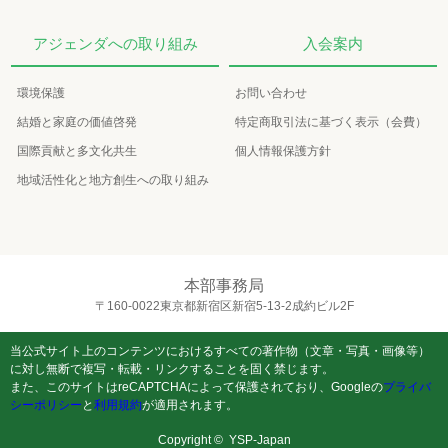
アジェンダへの取り組み
入会案内
環境保護
お問い合わせ
結婚と家庭の価値啓発
特定商取引法に基づく表示（会費）
国際貢献と多文化共生
個人情報保護方針
地域活性化と地方創生への取り組み
本部事務局
〒160-0022東京都新宿区新宿5-13-2成約ビル2F
当公式サイト上のコンテンツにおけるすべての著作物（文章・写真・画像等）
に対し無断で複写・転載・リンクすることを固く禁じます。
また、このサイトはreCAPTCHAによって保護されており、Googleの
プライバ
シーポリシー
と
利用規約
が適用されます。
Copyright ©
YSP-Japan