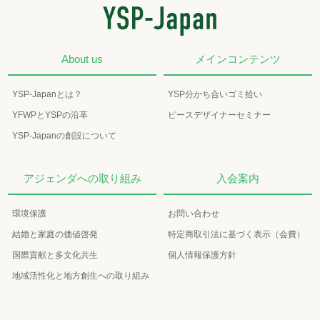
About us
メインコンテンツ
YSP-Japanとは？
YSP分かち合いゴミ拾い
YFWPとYSPの沿革
ピースデザイナーセミナー
YSP-Japanの創設について
アジェンダへの取り組み
入会案内
環境保護
お問い合わせ
結婚と家庭の価値啓発
特定商取引法に基づく表示（会費）
国際貢献と多文化共生
個人情報保護方針
地域活性化と地方創生への取り組み