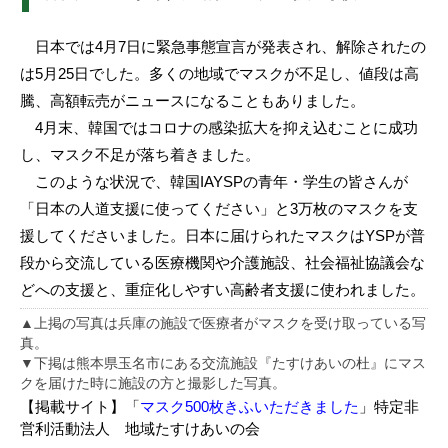
日本では4月7日に緊急事態宣言が発表され、解除されたの
は5月25日でした。多くの地域でマスクが不足し、値段は高
騰、高額転売がニュースになることもありました。
4月末、韓国ではコロナの感染拡大を抑え込むことに成功
し、マスク不足が落ち着きました。
このような状況で、韓国IAYSPの青年・学生の皆さんが
「日本の人道支援に使ってください」と3万枚のマスクを支
援してくださいました。日本に届けられたマスクはYSPが普
段から交流している医療機関や介護施設、社会福祉協議会な
どへの支援と、重症化しやすい高齢者支援に使われました。
▲上掲の写真は兵庫の施設で医療者がマスクを受け取っている写
真。
▼下掲は熊本県玉名市にある交流施設『たすけあいの杜』にマス
クを届けた時に施設の方と撮影した写真。
【掲載サイト】「
マスク500枚きふいただきました
」特定非
営利活動法人 地域たすけあいの会