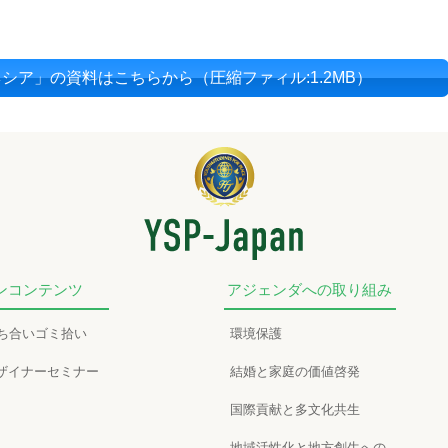
ドネシア」の資料はこちらから
（圧縮ファィル:1.2MB）
ンコンテンツ
アジェンダへの取り組み
かち合いゴミ拾い
環境保護
ザイナーセミナー
結婚と家庭の価値啓発
国際貢献と多文化共生
地域活性化と地方創生への