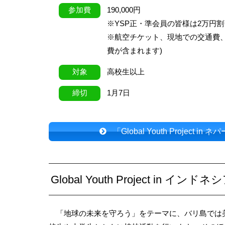
参加費
190,000円
※YSP正・準会員の皆様は2万円割
※航空チケット、現地での交通費
費が含まれます)
対象
高校生以上
締切
1月7日
「Global Youth Project
in ネ
Global Youth Project in イン
「地球の未来を守ろう」をテーマに、バリ島では