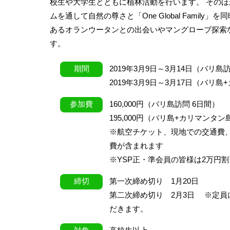
校生や大学生とともに植林活動を行います。 その
ムを通して自然の尊さと「One Global Fami
あるオランウータンとの出会いやマングローブ探索
す。
期間
2019年3月9日～3月14日（バリ島
2019年3月9日～3月17日（バリ
参加費
160,000円（バリ島訪問 6日間）
195,000円（バリ島+カリマンタン
※航空チケット、現地での交通費
費が含まれます
※YSP正・準会員の皆様は2万円
締切
第一次締め切り 1月20日
第二次締め切り 2月3日 ※定員
だきます。