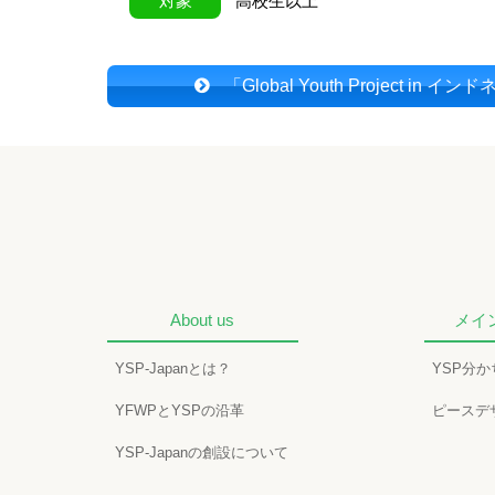
対象
高校生以上
「Global Youth Project
in イン
About us
メイ
YSP-Japanとは？
YSP分
YFWPとYSPの沿革
ピースデ
YSP-Japanの創設について