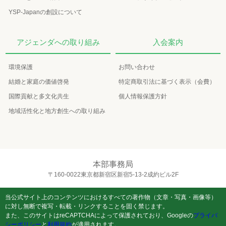
YSP-Japanの創設について
アジェンダへの取り組み
入会案内
環境保護
お問い合わせ
結婚と家庭の価値啓発
特定商取引法に基づく表示（会費）
国際貢献と多文化共生
個人情報保護方針
地域活性化と地方創生への取り組み
本部事務局
〒160-0022東京都新宿区新宿5-13-2成約ビル2F
当公式サイト上のコンテンツにおけるすべての著作物（文章・写真・画像等）
に対し無断で複写・転載・リンクすることを固く禁じます。
また、このサイトはreCAPTCHAによって保護されており、Googleの
プライバ
シーポリシー
と
利用規約
が適用されます。