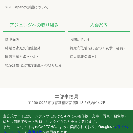
YSP-Japanの創設について
アジェンダへの取り組み
入会案内
環境保護
お問い合わせ
結婚と家庭の価値啓発
特定商取引法に基づく表示（会費）
国際貢献と多文化共生
個人情報保護方針
地域活性化と地方創生への取り組み
本部事務局
〒160-0022東京都新宿区新宿5-13-2成約ビル2F
当公式サイト上のコンテンツにおけるすべての著作物（文章・写真・画像等）
に対し無断で複写・転載・リンクすることを固く禁じます。
また、このサイトはreCAPTCHAによって保護されており、Googleの
プライバ
シーポリシー
と
利用規約
が適用されます。