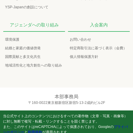
YSP-Japanの創設について
アジェンダへの取り組み
入会案内
環境保護
お問い合わせ
結婚と家庭の価値啓発
特定商取引法に基づく表示（会費）
国際貢献と多文化共生
個人情報保護方針
地域活性化と地方創生への取り組み
本部事務局
〒160-0022東京都新宿区新宿5-13-2成約ビル2F
当公式サイト上のコンテンツにおけるすべての著作物（文章・写真・画像等）
に対し無断で複写・転載・リンクすることを固く禁じます。
また、このサイトはreCAPTCHAによって保護されており、Googleの
プライバ
シーポリシー
と
利用規約
が適用されます。