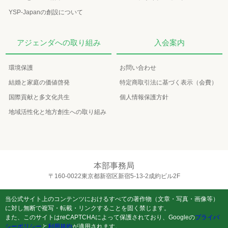
YSP-Japanの創設について
アジェンダへの取り組み
入会案内
環境保護
お問い合わせ
結婚と家庭の価値啓発
特定商取引法に基づく表示（会費）
国際貢献と多文化共生
個人情報保護方針
地域活性化と地方創生への取り組み
本部事務局
〒160-0022東京都新宿区新宿5-13-2成約ビル2F
当公式サイト上のコンテンツにおけるすべての著作物（文章・写真・画像等）
に対し無断で複写・転載・リンクすることを固く禁じます。
また、このサイトはreCAPTCHAによって保護されており、Googleの
プライバ
シーポリシー
と
利用規約
が適用されます。