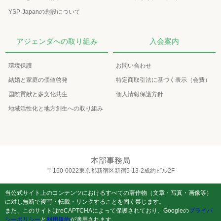
YSP-Japanの創設について
アジェンダへの取り組み
入会案内
環境保護
お問い合わせ
結婚と家庭の価値啓発
特定商取引法に基づく表示（会費）
国際貢献と多文化共生
個人情報保護方針
地域活性化と地方創生への取り組み
本部事務局
〒160-0022東京都新宿区新宿5-13-2成約ビル2F
当公式サイト上のコンテンツにおけるすべての著作物（文章・写真・画像等）
に対し無断で複写・転載・リンクすることを固く禁じます。
また、このサイトはreCAPTCHAによって保護されており、Googleの
プライバ
シーポリシー
と
利用規約
が適用されます。