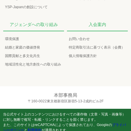
YSP-Japanの創設について
アジェンダへの取り組み
入会案内
環境保護
お問い合わせ
結婚と家庭の価値啓発
特定商取引法に基づく表示（会費）
国際貢献と多文化共生
個人情報保護方針
地域活性化と地方創生への取り組み
本部事務局
〒160-0022東京都新宿区新宿5-13-2成約ビル2F
当公式サイト上のコンテンツにおけるすべての著作物（文章・写真・画像等）
に対し無断で複写・転載・リンクすることを固く禁じます。
また、このサイトはreCAPTCHAによって保護されており、Googleの
プライバ
シーポリシー
と
利用規約
が適用されます。