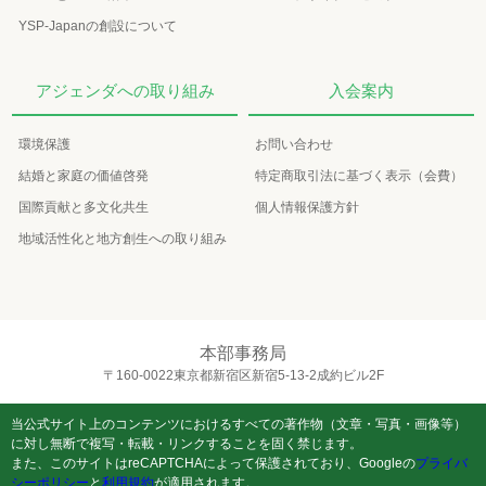
YSP-Japanの創設について
アジェンダへの取り組み
入会案内
環境保護
お問い合わせ
結婚と家庭の価値啓発
特定商取引法に基づく表示（会費）
国際貢献と多文化共生
個人情報保護方針
地域活性化と地方創生への取り組み
本部事務局
〒160-0022東京都新宿区新宿5-13-2成約ビル2F
当公式サイト上のコンテンツにおけるすべての著作物（文章・写真・画像等）
に対し無断で複写・転載・リンクすることを固く禁じます。
また、このサイトはreCAPTCHAによって保護されており、Googleの
プライバ
シーポリシー
と
利用規約
が適用されます。