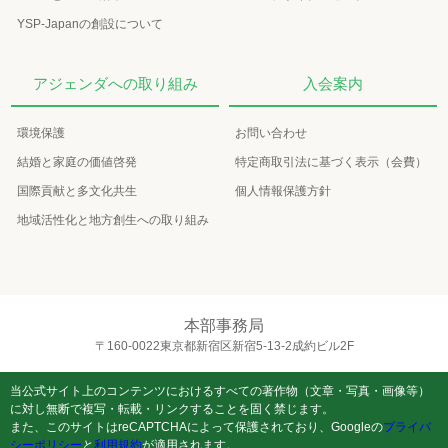
YSP-Japanの創設について
アジェンダへの取り組み
入会案内
環境保護
お問い合わせ
結婚と家庭の価値啓発
特定商取引法に基づく表示（会費）
国際貢献と多文化共生
個人情報保護方針
地域活性化と地方創生への取り組み
本部事務局
〒160-0022東京都新宿区新宿5-13-2成約ビル2F
当公式サイト上のコンテンツにおけるすべての著作物（文章・写真・画像等）
に対し無断で複写・転載・リンクすることを固く禁じます。
また、このサイトはreCAPTCHAによって保護されており、Googleの
プライバ
シーポリシー
と
利用規約
が適用されます。