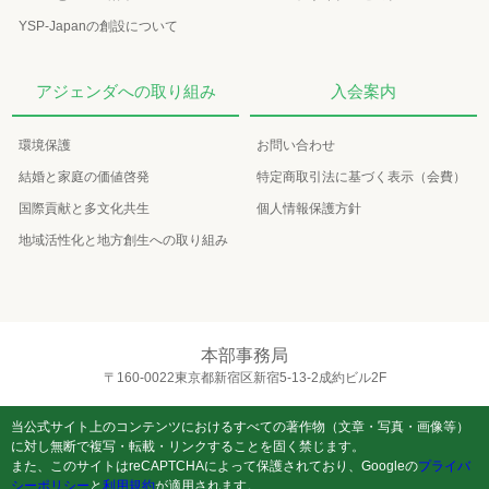
YSP-Japanの創設について
アジェンダへの取り組み
入会案内
環境保護
お問い合わせ
結婚と家庭の価値啓発
特定商取引法に基づく表示（会費）
国際貢献と多文化共生
個人情報保護方針
地域活性化と地方創生への取り組み
本部事務局
〒160-0022東京都新宿区新宿5-13-2成約ビル2F
当公式サイト上のコンテンツにおけるすべての著作物（文章・写真・画像等）
に対し無断で複写・転載・リンクすることを固く禁じます。
また、このサイトはreCAPTCHAによって保護されており、Googleの
プライバ
シーポリシー
と
利用規約
が適用されます。