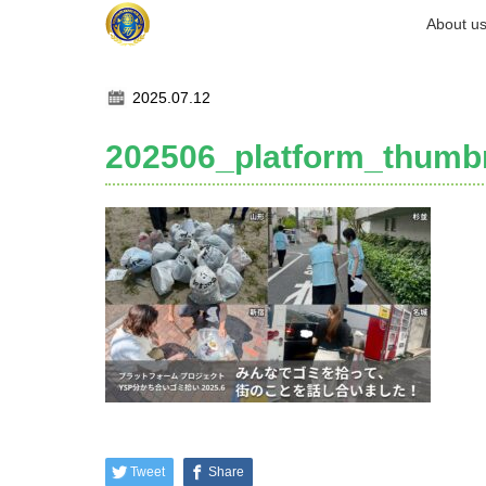
ホーム
About u
記事一覧
202506_platform_thumbnail
2025.07.12
202506_platform_thumbn
Tweet
Share