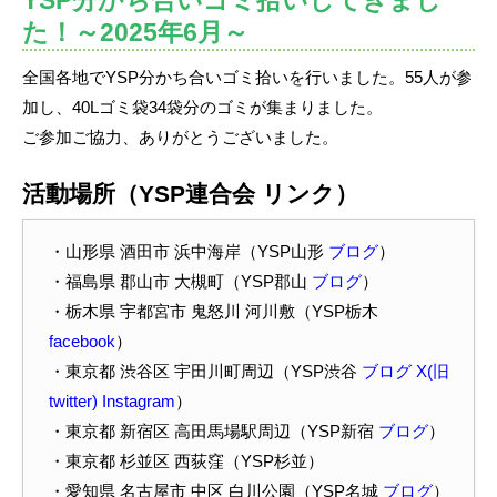
た！～2025年6月～
全国各地でYSP分かち合いゴミ拾いを行いました。55人が参
加し、40Lゴミ袋34袋分のゴミが集まりました。
ご参加ご協力、ありがとうございました。
活動場所（YSP連合会 リンク）
・山形県 酒田市 浜中海岸（YSP山形
ブログ
）
・福島県 郡山市 大槻町（YSP郡山
ブログ
）
・
栃木県 宇都宮市 鬼怒川 河川敷
（YSP栃木
facebook
）
・東京都 渋谷区 宇田川町周辺（YSP渋谷
ブログ
X(旧
twitter)
Instagram
）
・東京都 新宿区 高田馬場駅周辺（YSP新宿
ブログ
）
・東京都 杉並区 西荻窪（YSP杉並）
・愛知県 名古屋市 中区 白川公園（YSP名城
ブログ
）