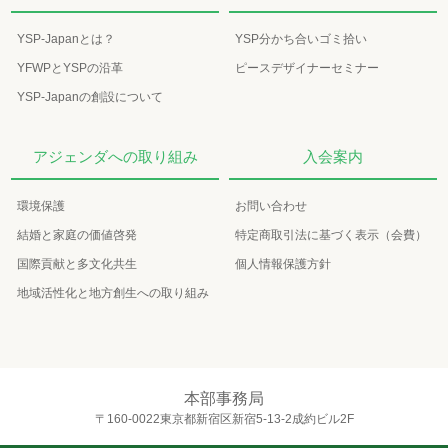
YSP-Japanとは？
YSP分かち合いゴミ拾い
YFWPとYSPの沿革
ピースデザイナーセミナー
YSP-Japanの創設について
アジェンダへの取り組み
入会案内
環境保護
お問い合わせ
結婚と家庭の価値啓発
特定商取引法に基づく表示（会費）
国際貢献と多文化共生
個人情報保護方針
地域活性化と地方創生への取り組み
本部事務局
〒160-0022東京都新宿区新宿5-13-2成約ビル2F