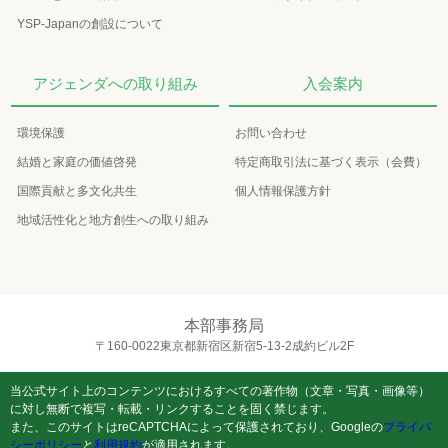
YSP-Japanの創設について
アジェンダへの取り組み
入会案内
環境保護
お問い合わせ
結婚と家庭の価値啓発
特定商取引法に基づく表示（会費）
国際貢献と多文化共生
個人情報保護方針
地域活性化と地方創生への取り組み
本部事務局
〒160-0022東京都新宿区新宿5-13-2成約ビル2F
当公式サイト上のコンテンツにおけるすべての著作物（文章・写真・画像等）
に対し無断で複写・転載・リンクすることを固く禁じます。
また、このサイトはreCAPTCHAによって保護されており、Googleの
プライバ
シーポリシー
と
利用規約
が適用されます。