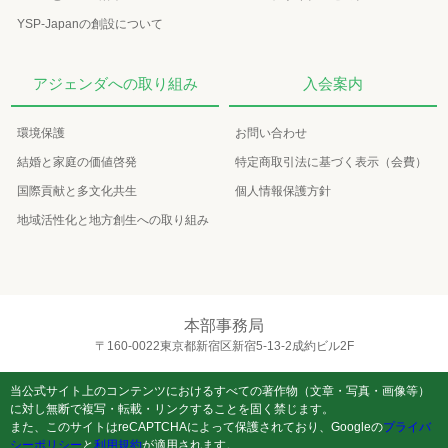
YSP-Japanの創設について
アジェンダへの取り組み
入会案内
環境保護
お問い合わせ
結婚と家庭の価値啓発
特定商取引法に基づく表示（会費）
国際貢献と多文化共生
個人情報保護方針
地域活性化と地方創生への取り組み
本部事務局
〒160-0022東京都新宿区新宿5-13-2成約ビル2F
当公式サイト上のコンテンツにおけるすべての著作物（文章・写真・画像等）
に対し無断で複写・転載・リンクすることを固く禁じます。
また、このサイトはreCAPTCHAによって保護されており、Googleの
プライバ
シーポリシー
と
利用規約
が適用されます。