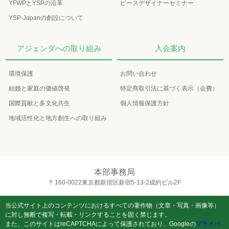
YFWPとYSPの沿革
ピースデザイナーセミナー
YSP-Japanの創設について
アジェンダへの取り組み
入会案内
環境保護
お問い合わせ
結婚と家庭の価値啓発
特定商取引法に基づく表示（会費）
国際貢献と多文化共生
個人情報保護方針
地域活性化と地方創生への取り組み
本部事務局
〒160-0022東京都新宿区新宿5-13-2成約ビル2F
当公式サイト上のコンテンツにおけるすべての著作物（文章・写真・画像等）
に対し無断で複写・転載・リンクすることを固く禁じます。
また、このサイトはreCAPTCHAによって保護されており、Googleの
プライバ