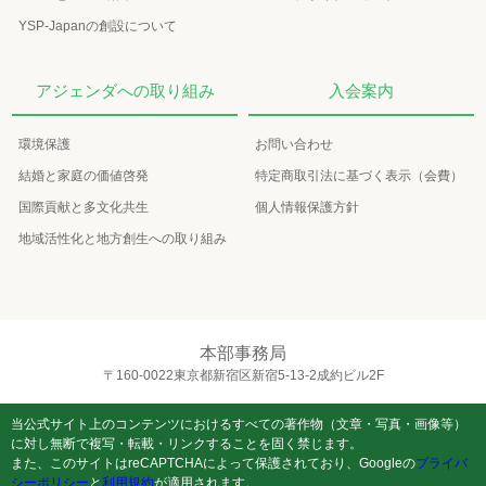
YSP-Japanの創設について
アジェンダへの取り組み
入会案内
環境保護
お問い合わせ
結婚と家庭の価値啓発
特定商取引法に基づく表示（会費）
国際貢献と多文化共生
個人情報保護方針
地域活性化と地方創生への取り組み
本部事務局
〒160-0022東京都新宿区新宿5-13-2成約ビル2F
当公式サイト上のコンテンツにおけるすべての著作物（文章・写真・画像等）
に対し無断で複写・転載・リンクすることを固く禁じます。
また、このサイトはreCAPTCHAによって保護されており、Googleの
プライバ
シーポリシー
と
利用規約
が適用されます。