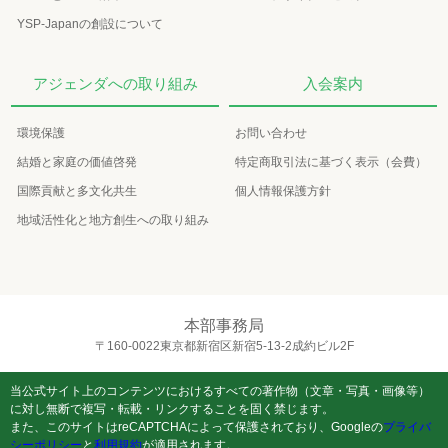
YSP-Japanの創設について
アジェンダへの取り組み
入会案内
環境保護
お問い合わせ
結婚と家庭の価値啓発
特定商取引法に基づく表示（会費）
国際貢献と多文化共生
個人情報保護方針
地域活性化と地方創生への取り組み
本部事務局
〒160-0022東京都新宿区新宿5-13-2成約ビル2F
当公式サイト上のコンテンツにおけるすべての著作物（文章・写真・画像等）
に対し無断で複写・転載・リンクすることを固く禁じます。
また、このサイトはreCAPTCHAによって保護されており、Googleの
プライバ
シーポリシー
と
利用規約
が適用されます。