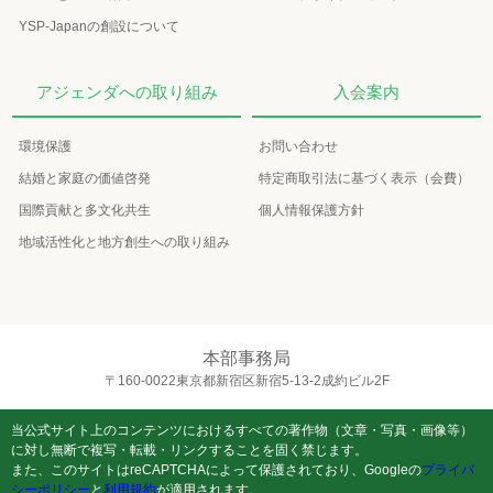
YSP-Japanの創設について
アジェンダへの取り組み
入会案内
環境保護
お問い合わせ
結婚と家庭の価値啓発
特定商取引法に基づく表示（会費）
国際貢献と多文化共生
個人情報保護方針
地域活性化と地方創生への取り組み
本部事務局
〒160-0022東京都新宿区新宿5-13-2成約ビル2F
当公式サイト上のコンテンツにおけるすべての著作物（文章・写真・画像等）
に対し無断で複写・転載・リンクすることを固く禁じます。
また、このサイトはreCAPTCHAによって保護されており、Googleの
プライバ
シーポリシー
と
利用規約
が適用されます。