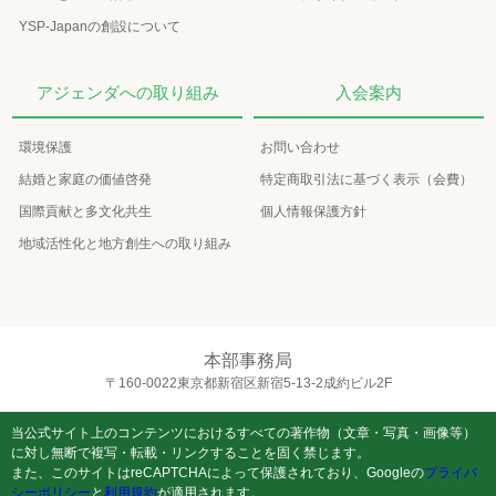
YSP-Japanの創設について
アジェンダへの取り組み
入会案内
環境保護
お問い合わせ
結婚と家庭の価値啓発
特定商取引法に基づく表示（会費）
国際貢献と多文化共生
個人情報保護方針
地域活性化と地方創生への取り組み
本部事務局
〒160-0022東京都新宿区新宿5-13-2成約ビル2F
当公式サイト上のコンテンツにおけるすべての著作物（文章・写真・画像等）
に対し無断で複写・転載・リンクすることを固く禁じます。
また、このサイトはreCAPTCHAによって保護されており、Googleの
プライバ
シーポリシー
と
利用規約
が適用されます。