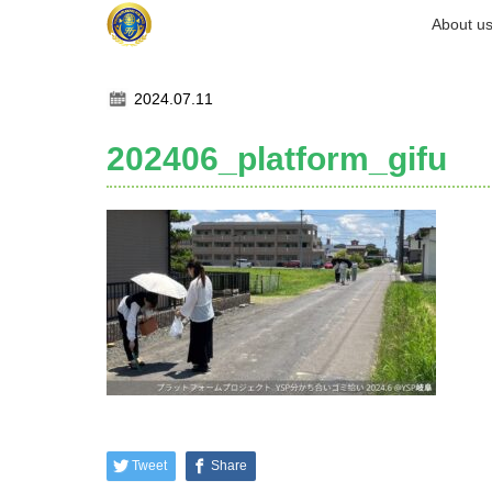
ホーム
About u
記事一覧
202406_platform_gifu
2024.07.11
202406_platform_gifu
Tweet
Share