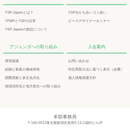
YSP-Japanとは？
YSP分かち合いゴミ拾い
YFWPとYSPの沿革
ピースデザイナーセミナー
YSP-Japanの創設について
アジェンダへの取り組み
入会案内
環境保護
お問い合わせ
結婚と家庭の価値啓発
特定商取引法に基づく表示（会費）
国際貢献と多文化共生
個人情報保護方針
地域活性化と地方創生への取り組み
本部事務局
〒160-0022東京都新宿区新宿5-13-2成約ビル2F