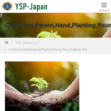
メニュー
Child,And,Parent,Hand,Planting,Youn
ホーム
YSP-Japanとは？
Child,And,Parent,Hand,Planting,Young,Tree,On,Black,Soil