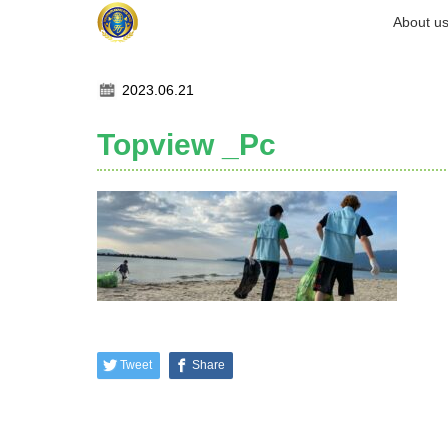
ホーム
About u
記事一覧
Topview _Pc
2023.06.21
Topview _Pc
Tweet
Share