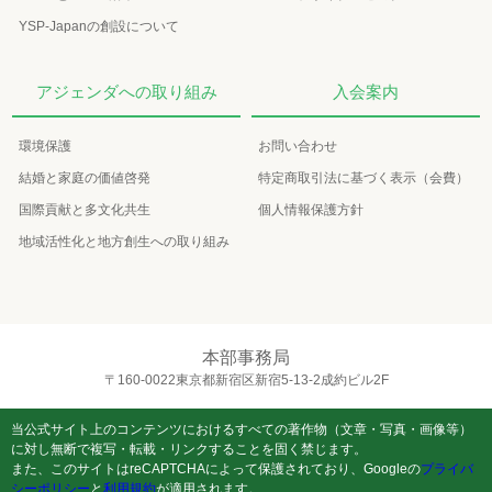
YSP-Japanの創設について
アジェンダへの取り組み
入会案内
環境保護
お問い合わせ
結婚と家庭の価値啓発
特定商取引法に基づく表示（会費）
国際貢献と多文化共生
個人情報保護方針
地域活性化と地方創生への取り組み
本部事務局
〒160-0022東京都新宿区新宿5-13-2成約ビル2F
当公式サイト上のコンテンツにおけるすべての著作物（文章・写真・画像等）
に対し無断で複写・転載・リンクすることを固く禁じます。
また、このサイトはreCAPTCHAによって保護されており、Googleの
プライバ
シーポリシー
と
利用規約
が適用されます。