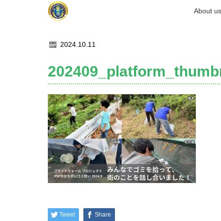
ホーム
About u
記事一覧
202409_platform_thumbnail
2024.10.11
202409_platform_thumbn
Tweet
Share