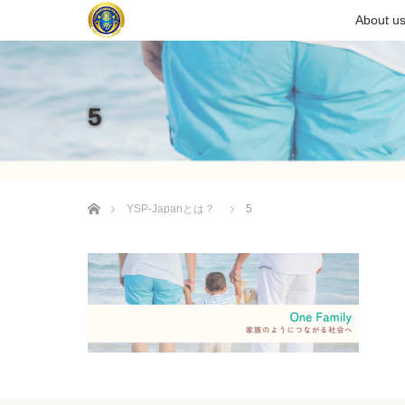
About u
5
ホーム
YSP-Japanとは？
5