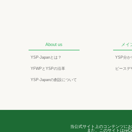
About us
メイ
YSP-Japanとは？
YSP分
YFWPとYSPの沿革
ピースデ
YSP-Japanの創設について
当公式サイト上のコンテンツにお
また、このサイトはreCA