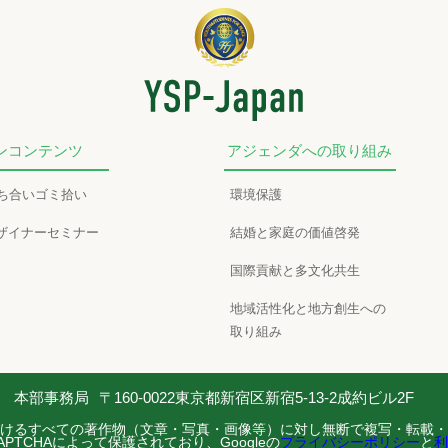
ンコンテンツ
アジェンダへの取り組み
かち合いゴミ拾い
環境保護
ザイナーセミナー
結婚と家庭の価値啓発
国際貢献と多文化共生
地域活性化と地方創生への
取り組み
本部事務局
〒160-0022東京都新宿区新宿5-13-2成約ビル2F
けるすべての著作物（文章・写真・画像等）に対し無断で複写・転載・
PTCHAによって保護されており、Googleの
プライバシーポリシー
と
利